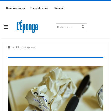
Passer
au
Numé­­­ros parus
Points de vente
Boutique
contenu
Sébastien Ayreault