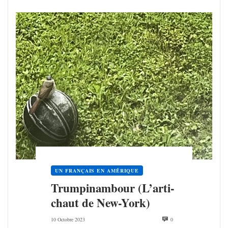
UN FRANÇAIS EN AMÉRIQUE
Trum­pi­nam­bour (L’ar­ti­
chaut de New-York)
10 Octobre 2023
0