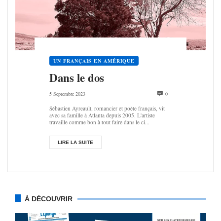
UN FRANÇAIS EN AMÉRIQUE
Dans le dos
5 Septembre 2023
0
Sébastien Ayreault, romancier et poète français, vit
avec sa famille à Atlanta depuis 2005. L'artiste
travaille comme bon à tout faire dans le ci...
LIRE LA SUITE
À DÉCOUVRIR