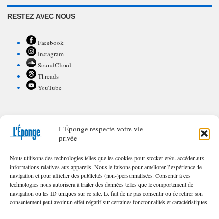
RESTEZ AVEC NOUS
Facebook
Instagram
SoundCloud
Threads
YouTube
L'Éponge respecte votre vie
POUR CONTRIBUER À L'ÉPONGE
privée
Appel à textes/illustrations
Nous utilisons des technologies telles que les cookies pour stocker et/ou accéder aux
FAQ de nos appels
informations relatives aux appareils. Nous le faisons pour améliorer l’expérience de
navigation et pour afficher des publicités (non-)personnalisées. Consentir à ces
technologies nous autorisera à traiter des données telles que le comportement de
navigation ou les ID uniques sur ce site. Le fait de ne pas consentir ou de retirer son
consentement peut avoir un effet négatif sur certaines fonctonnalités et caractéristiques.
© 2023 – 2025 | Toute reproduction interdite sans l'autorisation écrite des
Éditions