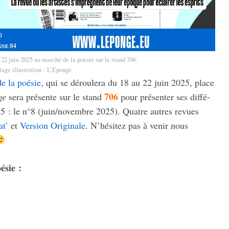
 22 juin 2025 au marché de la poésie sur le stand 706.
ge illus­tra­tion : L’Éponge.
e la poésie
, qui se dérou­­lera du 18 au 22 juin 2025, place
706
ge
sera présente sur le stand
pour présen­ter ses diffé­
25 : le n°8 (juin/novembre 2025). Quatre autres revues
at’
et
Version Origi­nale
. N’hé­si­tez pas à venir nous
ésie :