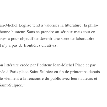
-Michel Léglise tend à valo­ri­ser la litté­ra­ture, la philo­
la bonne humeur. Sans se prendre au sérieux mais tout en
onge
a pour objec­tif de deve­nir une sorte de labo­ra­toire
il n’y a pas de fron­tières créa­tives.
n litté­raire créée par l’édi­teur Jean-Michel Place et par
née à Paris place Saint-Sulpice en fin de prin­temps depuis
e viennent à la rencontre du public avec leurs auteurs et
1
 Saint-Sulpice.