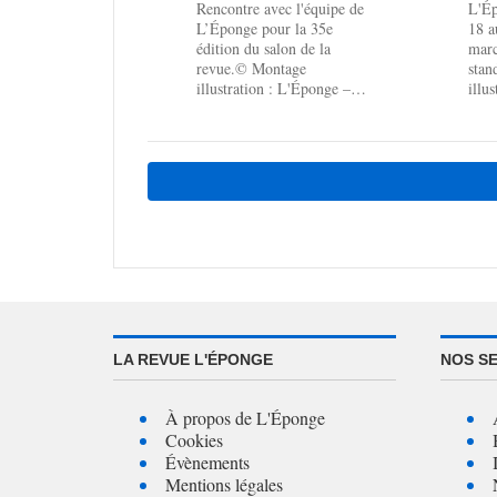
Rencontre avec l'équipe de
L'Ép
L’Éponge pour la 35e
18 a
édition du salon de la
marc
revue.© Montage
sta
illustration : L'Éponge –
illu
affiche de l'association
Dans
Ent'rev...
LA REVUE L'ÉPONGE
NOS S
À propos de L'Éponge
Cookies
Évènements
Mentions légales