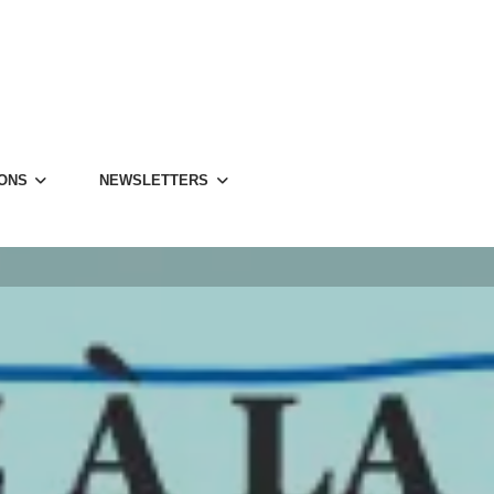
IONS
NEWS­LET­TERS