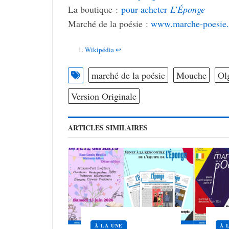
La boutique :
pour ache­ter
L’Éponge
Marché de la poésie :
www.marche-poesie
Wiki­pé­dia
↩︎
marché de la poésie
Mouche
Ol
Version Originale
ARTICLES SIMILAIRES
À LA UNE
À 