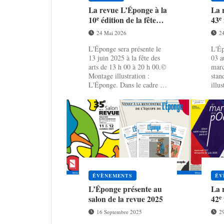
La revue L’Éponge à la
La 
e
e
10
édition de la fête
43
des arts
24 Mai 2026
2
L'Éponge sera présente le
L'Ép
13 juin 2025 à la fête des
03 a
arts de 13 h 00 à 20 h 00.©
marc
Montage illustration :
sta
L'Éponge. Dans le cadre de
illu
la dixième édi...
Dans
ÉVÈNEMENTS
ÉV
L’Éponge présente au
La 
e
salon de la revue 2025
42
16 Septembre 2025
2