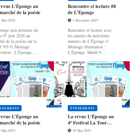
revue L’Éponge au
Rencontre et lecture #8
marché de la poésie
de L’Éponge
4 Mai 2026
1 Décembre 2025
onge sera présente du
Rencontre et lecture avec
u 07 juin 2026 au
les auteurs du neuvième
hé de la poésie sur le
numéro de L'Éponge.©
nd 705.© Montage
Montage illustration :
stration : L'Éponge.
L'Éponge. Mardi 9
 le cadre de la 43e é...
décembre 2025, la
revue L’Ép...
ÈNEMENTS
ÉVÈNEMENTS
revue L’Éponge au
La revue L’Éponge au
e
marché de la poésie
4
Festi­val La Tour
Poétique
9 Mai 2025
29 Mai 2025