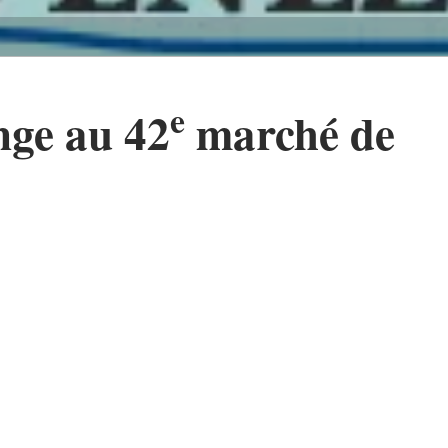
e
nge au 42
marché de