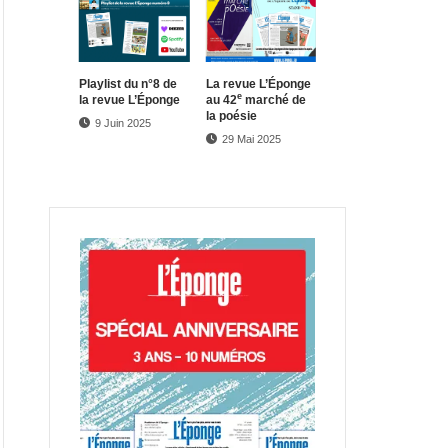
Play­list du n°8 de
La revue L’Éponge
e
la revue L’Éponge
au 42
marché de
la poésie
9 Juin 2025
29 Mai 2025