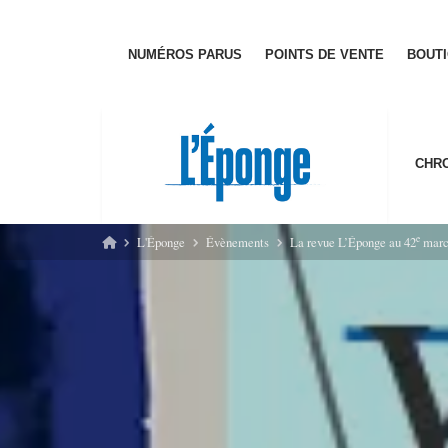
Passer
au
contenu
NUMÉ­­­ROS PARUS
POINTS DE VENTE
BOUT
CHRO
e
L'Éponge
Évènements
La revue L’Éponge au 42
march