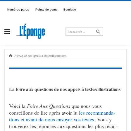
Passer
au
Numé­­­ros parus
Points de vente
Boutique
contenu
FAQ de nos appels à textes/illus­­­tra­­­tions
La foire aux ques­tions de nos appels à textes/illus­­­tra­­­tions
Voici la
Foire Aux Ques­tions
que nous vous
conseillons de lire après avoir lu
les recom­man­da­
tions et avant de nous envoyer vos textes
. Vous y
trou­ve­rez les réponses aux ques­tions les plus récur­