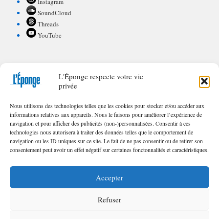
Instagram
SoundCloud
Threads
YouTube
L'Éponge respecte votre vie
POUR CONTRIBUER À L'ÉPONGE
privée
Appel à textes/illustrations
Nous utilisons des technologies telles que les cookies pour stocker et/ou accéder aux
FAQ de nos appels
informations relatives aux appareils. Nous le faisons pour améliorer l’expérience de
navigation et pour afficher des publicités (non-)personnalisées. Consentir à ces
technologies nous autorisera à traiter des données telles que le comportement de
navigation ou les ID uniques sur ce site. Le fait de ne pas consentir ou de retirer son
consentement peut avoir un effet négatif sur certaines fonctonnalités et caractéristiques.
© 2023 – 2025 | Toute reproduction interdite sans l'autorisation écrite des
Éditions
L'Éponge
.
Accepter
Refuser