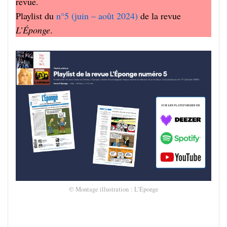
revue.
Play­list du
n°5 (juin – août 2024)
de la revue
L’Éponge
.
© Montage illus­tra­tion : L’Éponge