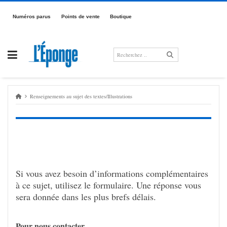
Passer
au
Numé­­­ros parus
Points de vente
Boutique
contenu
Rensei­­gne­­ments au sujet des textes/Illus­tra­tions
Si vous avez besoin d’in­for­ma­tions complé­men­taires
à ce sujet, utili­sez le formu­laire. Une réponse vous
sera donnée dans les plus brefs délais.
Pour nous contac­ter