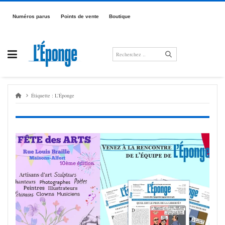
Passer
au
Numé­­­ros parus
Points de vente
Boutique
contenu
Étiquette :
L’Éponge