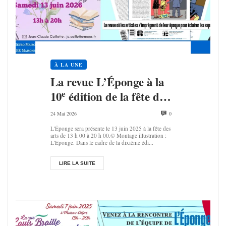
À LA UNE
La revue L’Éponge à la
e
10
édition de la fête des
arts
24 Mai 2026
0
L'Éponge sera présente le 13 juin 2025 à la fête des
arts de 13 h 00 à 20 h 00.© Montage illustration :
L'Éponge. Dans le cadre de la dixième édi...
LIRE LA SUITE