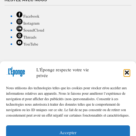
Facebook
Instagram
SoundCloud
Threads
YouTube
L'Éponge respecte votre vie
POUR CONTRIBUER À L'ÉPONGE
privée
Appel à textes/illustrations
Nous utilisons des technologies telles que les cookies pour stocker et/ou accéder aux
FAQ de nos appels
informations relatives aux appareils. Nous le faisons pour améliorer l’expérience de
navigation et pour afficher des publicités (non-)personnalisées. Consentir à ces
technologies nous autorisera à traiter des données telles que le comportement de
navigation ou les ID uniques sur ce site. Le fait de ne pas consentir ou de retirer son
consentement peut avoir un effet négatif sur certaines fonctonnalités et caractéristiques.
© 2023 – 2025 | Toute reproduction interdite sans l'autorisation écrite des
Éditions
L'Éponge
.
Accepter