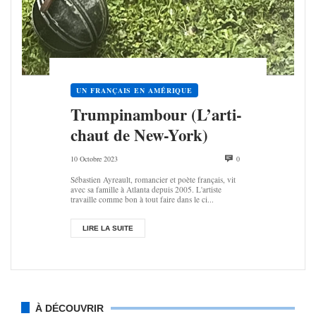
UN FRANÇAIS EN AMÉRIQUE
Trum­pi­nam­bour (L’ar­ti­
chaut de New-York)
10 Octobre 2023
0
Sébastien Ayreault, romancier et poète français, vit
avec sa famille à Atlanta depuis 2005. L'artiste
travaille comme bon à tout faire dans le ci...
LIRE LA SUITE
À DÉCOUVRIR