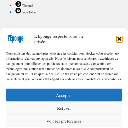
Threads
YouTube
L'Éponge respecte votre vie
POUR CONTRIBUER À L'ÉPONGE
privée
Appel à textes/illustrations
Nous utilisons des technologies telles que les cookies pour stocker et/ou accéder aux
FAQ de nos appels
informations relatives aux appareils. Nous le faisons pour améliorer l’expérience de
navigation et pour afficher des publicités (non-)personnalisées. Consentir à ces
technologies nous autorisera à traiter des données telles que le comportement de
navigation ou les ID uniques sur ce site. Le fait de ne pas consentir ou de retirer son
consentement peut avoir un effet négatif sur certaines fonctonnalités et caractéristiques.
© 2023 – 2025 | Toute reproduction interdite sans l'autorisation écrite des
Éditions
L'Éponge
.
Accepter
Refuser
Voir les préférences