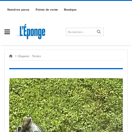
Passer
au
Numé­­­ros parus
Points de vente
Boutique
contenu
Étiquette :
Twitter