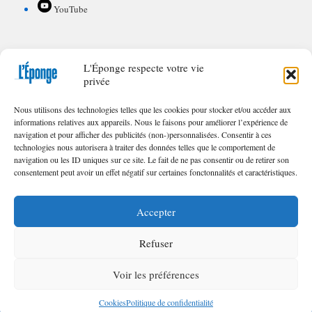
YouTube
L'Éponge respecte votre vie
POUR CONTRIBUER À L'ÉPONGE
privée
Appel à textes/illustrations
Nous utilisons des technologies telles que les cookies pour stocker et/ou accéder aux
FAQ de nos appels
informations relatives aux appareils. Nous le faisons pour améliorer l’expérience de
navigation et pour afficher des publicités (non-)personnalisées. Consentir à ces
technologies nous autorisera à traiter des données telles que le comportement de
navigation ou les ID uniques sur ce site. Le fait de ne pas consentir ou de retirer son
consentement peut avoir un effet négatif sur certaines fonctonnalités et caractéristiques.
© 2023 – 2025 | Toute reproduction interdite sans l'autorisation écrite des
Éditions
L'Éponge
.
Accepter
Refuser
Voir les préférences
Cookies
Poli­tique de confi­den­tia­lité