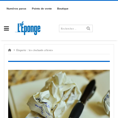
Passer
au
Numé­­­ros parus
Points de vente
Boutique
contenu
Étiquette :
les clochards célestes