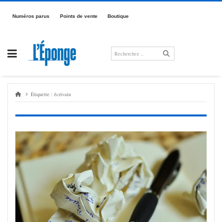
Passer
au
Numé­­­ros parus
Points de vente
Boutique
contenu
Étiquette :
écrivain