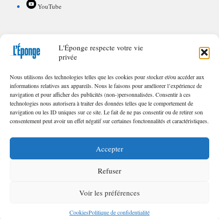
YouTube
L'Éponge respecte votre vie
POUR CONTRIBUER À L'ÉPONGE
privée
Appel à textes/illustrations
Nous utilisons des technologies telles que les cookies pour stocker et/ou accéder aux
FAQ de nos appels
informations relatives aux appareils. Nous le faisons pour améliorer l’expérience de
navigation et pour afficher des publicités (non-)personnalisées. Consentir à ces
technologies nous autorisera à traiter des données telles que le comportement de
navigation ou les ID uniques sur ce site. Le fait de ne pas consentir ou de retirer son
consentement peut avoir un effet négatif sur certaines fonctonnalités et caractéristiques.
© 2023 – 2025 | Toute reproduction interdite sans l'autorisation écrite des
Éditions
L'Éponge
.
Accepter
Refuser
Voir les préférences
Cookies
Poli­tique de confi­den­tia­lité