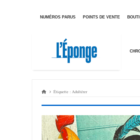
Passer
au
contenu
NUMÉ­­­ROS PARUS
POINTS DE VENTE
BOUT
CHRO
Étiquette :
Adultérer