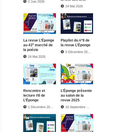
2 Juin 2026
24 Mai 2026
La revue L’Éponge
Play­list du n°9 de
e
au 43
marché de
la revue L’Éponge
la poésie
5 Décembre 2025
24 Mai 2026
Rencontre et
L’Éponge présente
lecture #8 de
au salon de la
L’Éponge
revue 2025
1 Décembre 2025
16 Septembre 2025