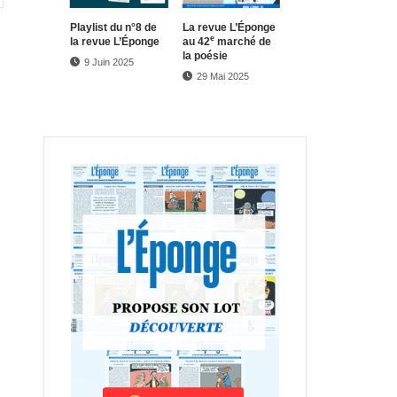
Play­list du n°8 de
La revue L’Éponge
e
la revue L’Éponge
au 42
marché de
la poésie
9 Juin 2025
29 Mai 2025