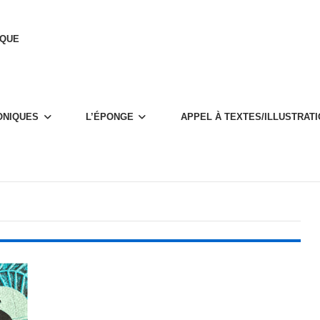
IQUE
­NIQUES
L’ÉPONGE
APPEL À TEXTES/ILLUS­­­TRA­­­T