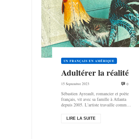
UN FRANÇAIS EN AMÉRIQUE
Adul­té­rer la réalité
15 Septembre 2023
0
Sébastien Ayreault, romancier et poète
français, vit avec sa famille à Atlanta
depuis 2005. L'artiste travaille comme
bon à tout faire dans le ci...
LIRE LA SUITE