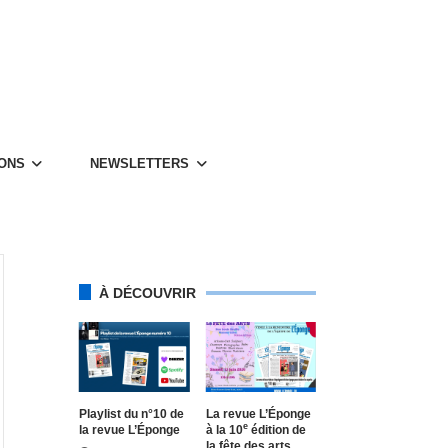
IONS
NEWS­LET­TERS
À DÉCOUVRIR
Play­list du n°10 de
La revue L’Éponge
e
la revue L’Éponge
à la 10
édition de
la fête des arts