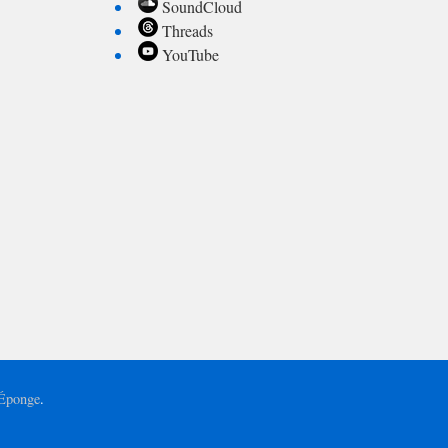
SoundCloud
Threads
YouTube
'Éponge
.