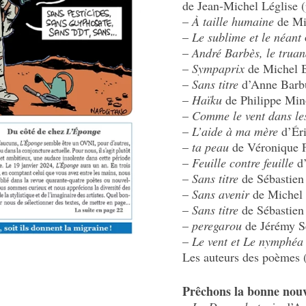
de Jean-Michel Léglise (
–
À taille humaine
de Mic
–
Le sublime et le néant
–
André Barbès, le trua
–
Sympa­prix
de Michel B
–
Sans titre
d’Anne Barbu
–
Haïku
de Philippe Mino
–
Comme le vent dans le
–
L’aide à ma mère
d’Éri
–
ta peau
de Véro­nique F
–
Feuille contre feuille
d’
–
Sans titre
de Sébas­tien
–
Sans avenir
de Michel 
–
Sans titre
de Sébas­tien
–
perega­rou
de Jérémy S
–
Le vent et Le nymphéa
Les auteurs des poèmes 
Prêchons la bonne nouv