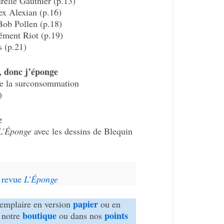
ré­lie Gauthier (p.13)
ex Alexian (p.16)
ob Pollen (p.18)
lément Riot (p.19)
s (p.21)
, donc j’éponge
 la surcon­som­ma­tion
)
e
L’Éponge
avec les dessins de Blequin
a revue
L’Éponge
papier
xem­plaire en version
ou en
boutique
points
 notre
ou dans nos