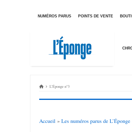
Passer
au
contenu
NUMÉ­­­ROS PARUS
POINTS DE VENTE
BOUT
CHRO
L’Éponge n°3
Accueil
»
Les numé­­­ros parus de L’Éponge