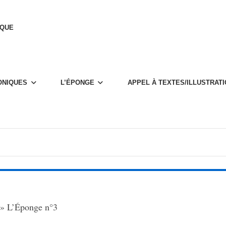
IQUE
­NIQUES
L’ÉPONGE
APPEL À TEXTES/ILLUS­­­TRA­­­T
»
L’Éponge n°3