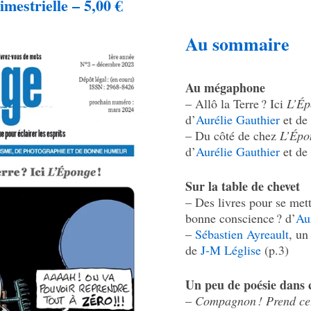
mes­trielle – 5,00 €
Au sommaire
Au méga­phone
– Allô la Terre ? Ici
L’Ép
d’
Auré­lie Gauthier
et d
– Du côté de chez
L’Épo
d’
Auré­lie Gauthier
et d
Sur la table de chevet
– Des livres pour se met
bonne conscience ? d’
Aur
–
Sébas­tien Ayreault
, un
de
J-M Léglise
(p.3)
Un peu de poésie dans c
–
Compa­gnon ! Prend cet