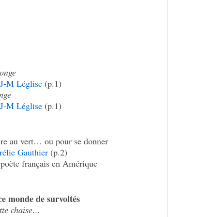
onge
e
J-M Léglise
(p.1)
nge
e
J-M Léglise
(p.1)
tre au vert… ou pour se donner
é­lie Gauthier
(p.2)
 poète français en Amérique
e monde de survol­tés
te chai­se…