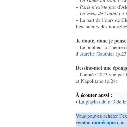
–
La Dame du train
d’Au­
–
Paris n’existe pas
d’Al
–
La vertu de l’ou­bli
de B
– La part de l’ours de C
Les auteurs des nouvelle
Je doute, donc je pense
– Le bonheur à l’heure de
d’
Auré­lie Gauthier
(p.23
Dessine-moi une épong
– L’an­née 2023 vue par
et Napo­li­tano (p.24)
À écou­ter aussi :
•
La play­list du n°3 de l
Vous pouvez ache­ter l’e
numé­rique
version
dans