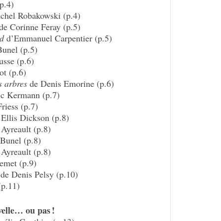
p.4)
hel Roba­kowski (p.4)
de Corinne Feray (p.5)
nd
d’Em­ma­nuel Carpen­tier (p.5)
unel (p.5)
sse (p.6)
t (p.6)
s arbres
de Denis Emorine (p.6)
c Kermann (p.7)
riess (p.7)
El­lis Dick­son (p.8)
 Ayreault (p.8)
Bunel (p.8)
 Ayreault (p.8)
emet (p.9)
de Denis Pelsy (p.10)
(p.11)
el­le… ou pas !