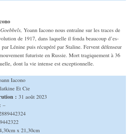
cono
e Goeb­bels,
Yoann Iacono nous entraîne sur les traces de
o­lu­tion de 1917, dans laquelle il fonda beau­coup d’es­
c par Lénine puis récu­péré par Staline. Fervent défen­seur
u mouve­ment futu­riste en Russie. Mort tragique­ment à 36
­tuelle, dont la vie intense est excep­tion­nelle.
ann Iacono
at­kine Et Cie
­­tion :
31 août 2023
:
–
2889442324
9442322
,30cm x 21,30cm