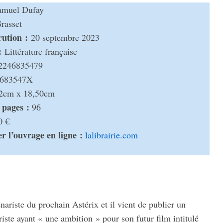
muel Dufay
as­set
­­tion :
20 septembre 2023
:
Litté­ra­ture française
2246835479
683547X
2cm x 18,50cm
pages :
96
0 €
r l’ou­vrage en ligne :
lali­brai­rie.com
a­riste du prochain Asté­rix et il vient de publier un
iste ayant « une ambi­tion » pour son futur film inti­tulé