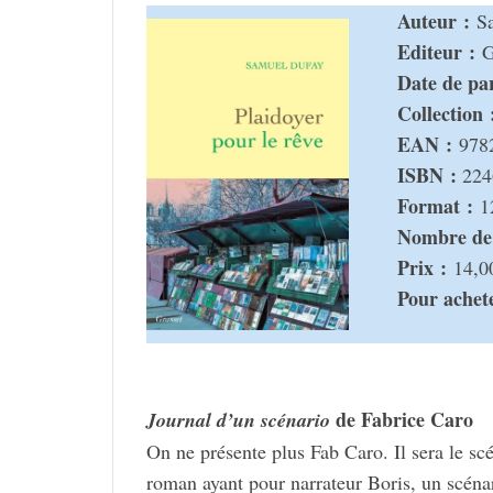
Auteur :
Sa
Editeur :
Gr
Date de paru
Collec­­tion 
EAN :
978
ISBN :
224
Format :
1
Nombre de 
Prix :
14,0
Pour ache­te
de Fabrice Caro
Jour­nal d’un scéna­rio
On ne présente plus Fab Caro. Il sera le scén
roman ayant pour narra­teur Boris, un scéna­r