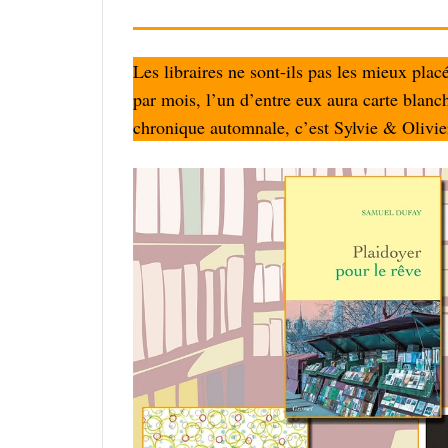
Les libraires ne sont-ils pas les mieux plac
par mois, l’un d’entre eux aura carte blanche
chro­nique autom­nale, c’est Sylvie & Olivi