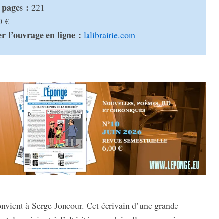
pages :
221
0 €
r l’ou­vrage en ligne :
lali­brai­rie.com
convient à Serge Joncour. Cet écri­vain d’une grande
style précis et à l’al­té­rité exacer­bée. Il nous ramène au