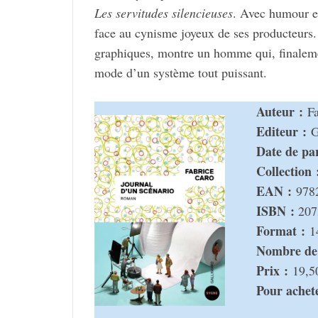
Les servi­tudes silen­cieuses
. Avec humour et 
face au cynisme joyeux de ses produc­teurs. 
gra­phiques, montre un homme qui, fina­le­men
mode d’un système tout puis­sant.
Auteur :
Fa
Editeur :
Ga
Date de paru
Collec­­tion 
EAN :
978
ISBN :
207
Format :
1
Nombre de 
Prix :
19,5
Pour ache­te