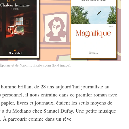
L’Éponge et de Naobim/pixa­bay.com (fond image).
omme brillant de 28 ans aujourd’­hui jour­na­liste au
person­nel, il nous entraine dans ce premier roman avec
papier, livres et jour­naux, étaient les seuls moyens de
 Il y a du Modiano chez Samuel Dufay. Une petite musique
s. À parcou­rir comme dans un rêve.