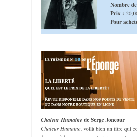
Nombre de 
Prix :
20,0
Pour ache­te
de Serge Joncour
Chaleur Humaine
Chaleur Humaine
, voilà bien un titre qui 
douceur à la carrure pour­tant impo­sante, au 