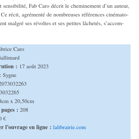
sensi­bi­lité, Fab Caro décrit le chemi­ne­ment d’un auteur,
Ce récit, agré­menté de nombreuses réfé­rences ciné­ma­to­
t malgré ses révoltes et ses petites lâche­tés, s’ac­com­
brice Caro
lli­mard
­­tion :
17 août 2023
:
Sygne
2073032263
3032265
4cm x 20,50cm
pages :
208
0 €
r l’ou­vrage en ligne :
lali­brai­rie.com