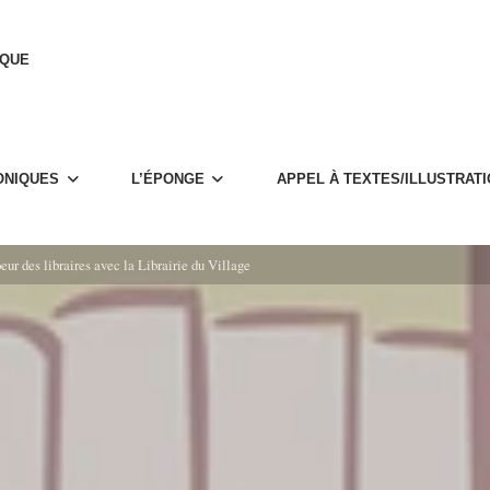
IQUE
­NIQUES
L’ÉPONGE
APPEL À TEXTES/ILLUS­­­TRA­­­T
r des libraires avec la Librai­­­rie du Village