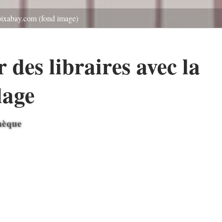
pixabay.com (fond image)
 des libraires avec la
llage
thèque