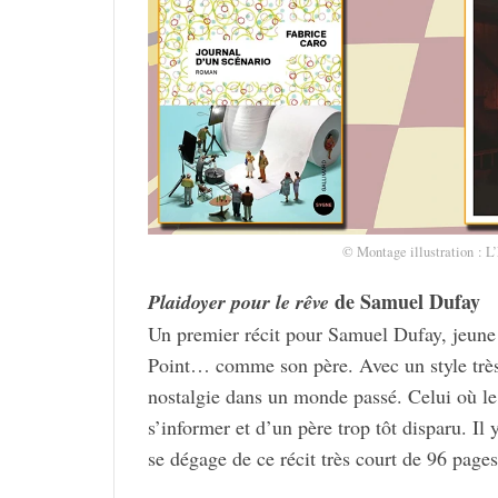
© Montage illus­tra­tion : 
de Samuel Dufay
Plai­doyer pour le rêve
Un premier récit pour Samuel Dufay, jeune h
Point… comme son père. Avec un style très 
nostal­gie dans un monde passé. Celui où le 
s’in­for­mer et d’un père trop tôt disparu.
se dégage de ce récit très court de 96 page