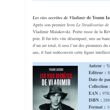
de Yoann Ia
Les vies secrètes de Vladi­mir
Après son premier livre
Le Stra­di­va­rius d
Vladi­mir Maïa­kovski. Poète russe de la Rév
poir. Il fut très vite désem­paré, mis au ban
d’un art total, il sera l’un des pion­niers d
ans, il faut redé­cou­vrir cette figure intel­lec
Auteur :
Yo
Editeur :
Sl
Date de paru
Collec­­tion 
EAN :
978
ISBN :
288
Format :
14