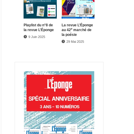
Play­list du n°8 de
La revue L’Éponge
e
la revue L’Éponge
au 42
marché de
la poésie
9 Juin 2025
29 Mai 2025