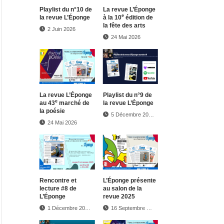
Play­list du n°10 de
La revue L’Éponge
e
la revue L’Éponge
à la 10
édition de
la fête des arts
2 Juin 2026
24 Mai 2026
La revue L’Éponge
Play­list du n°9 de
e
au 43
marché de
la revue L’Éponge
la poésie
5 Décembre 2025
24 Mai 2026
Rencontre et
L’Éponge présente
lecture #8 de
au salon de la
L’Éponge
revue 2025
1 Décembre 2025
16 Septembre 2025