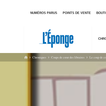
Passer
au
contenu
NUMÉ­­­ROS PARUS
POINTS DE VENTE
BOUT
CHRO
Chroniques
Coups de cœur des libraires
Le coup de coeu