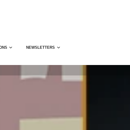
IONS
NEWS­LET­TERS