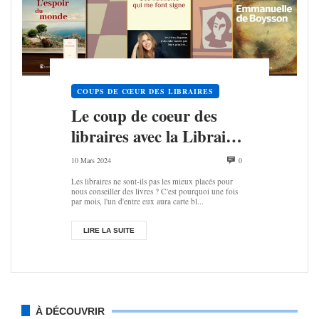
COUPS DE CŒUR DES LIBRAIRES
Le coup de coeur des
libraires avec la Librai­­­­rie
Valen­tin
10 Mars 2024
0
Les libraires ne sont-ils pas les mieux placés pour
nous conseiller des livres ? C'est pourquoi une fois
par mois, l'un d'entre eux aura carte bl...
LIRE LA SUITE
À DÉCOUVRIR