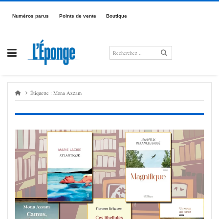
Passer
au
Numé­­­ros parus
Points de vente
Boutique
contenu
Étiquette :
Mona Azzam