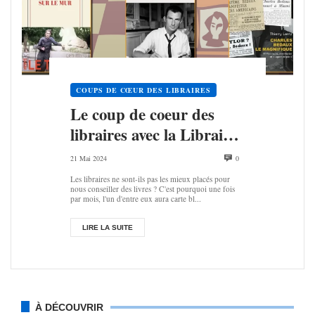
COUPS DE CŒUR DES LIBRAIRES
Le coup de coeur des
libraires avec la Librai­­­­rie
Henri IV
21 Mai 2024
0
Les libraires ne sont-ils pas les mieux placés pour
nous conseiller des livres ? C'est pourquoi une fois
par mois, l'un d'entre eux aura carte bl...
LIRE LA SUITE
À DÉCOUVRIR