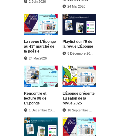
2 Juin 2026
24 Mai 2026
La revue L’Éponge
Play­list du n°9 de
e
au 43
marché de
la revue L’Éponge
la poésie
5 Décembre 2025
24 Mai 2026
Rencontre et
L’Éponge présente
lecture #8 de
au salon de la
L’Éponge
revue 2025
1 Décembre 2025
16 Septembre 2025