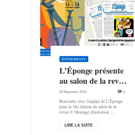
ÉVÈNEMENTS
L’Éponge présente
au salon de la revue
2024
20 Septembre 2024
0
Rencontre avec l'équipe de L’Éponge
pour la 34e édition du salon de la
revue.© Montage illustration :
L'Éponge – affiche de l'association
Ent'rev...
LIRE LA SUITE