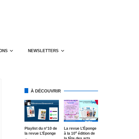
IONS
NEWS­LET­TERS
À DÉCOUVRIR
Play­list du n°10 de
La revue L’Éponge
e
la revue L’Éponge
à la 10
édition de
la fête des arts