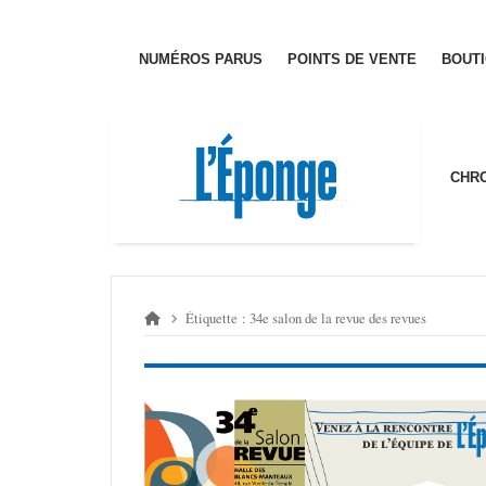
Passer
au
contenu
NUMÉ­­­ROS PARUS
POINTS DE VENTE
BOUT
CHRO
Étiquette :
34e salon de la revue des revues