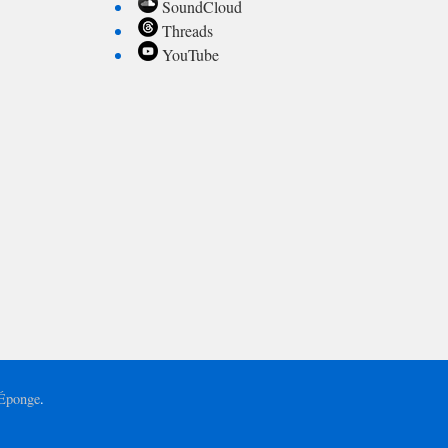
SoundCloud
Threads
YouTube
'Éponge
.