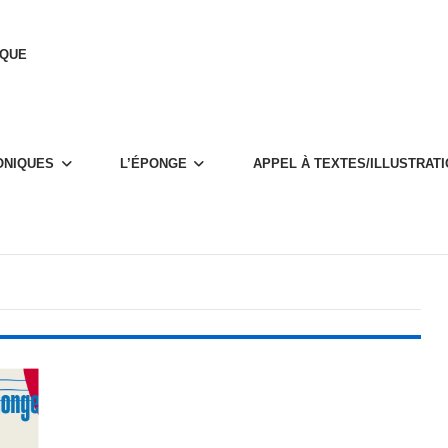
IQUE
­NIQUES
L’ÉPONGE
APPEL À TEXTES/ILLUS­­­TRA­­­T