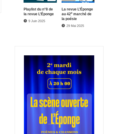
Play­list du n°8 de
La revue L’Éponge
e
la revue L’Éponge
au 42
marché de
la poésie
9 Juin 2025
29 Mai 2025