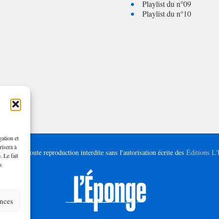
Playlist du n°09
Playlist du n°10
gation et
risera à
– 2025 | Toute reproduction interdite sans l'autorisation écrite des
Éditions L
. Le fait
s
ences