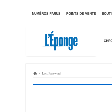
Passer
au
contenu
NUMÉ­­­ROS PARUS
POINTS DE VENTE
BOUT
CHRO
Lost Pass­word