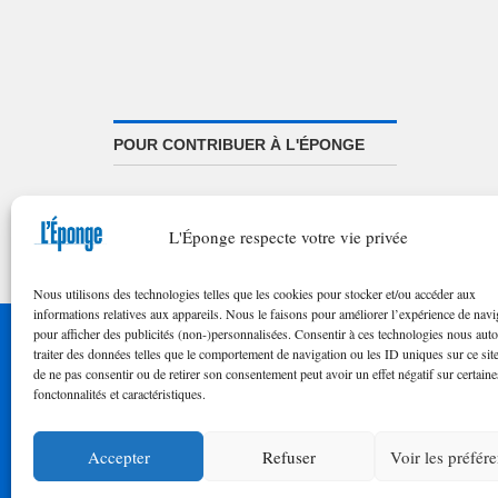
POUR CONTRIBUER À L'ÉPONGE
Appel à textes/illustrations
FAQ de nos appels
L'Éponge respecte votre vie privée
Nous utilisons des technologies telles que les cookies pour stocker et/ou accéder aux
informations relatives aux appareils. Nous le faisons pour améliorer l’expérience de navi
pour afficher des publicités (non-)personnalisées. Consentir à ces technologies nous auto
© 2023 
traiter des données telles que le comportement de navigation ou les ID uniques sur ce site
de ne pas consentir ou de retirer son consentement peut avoir un effet négatif sur certaine
fonctonnalités et caractéristiques.
Accepter
Refuser
Voir les préfér