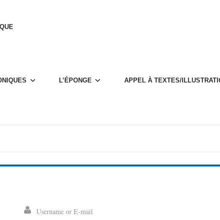
IQUE
­NIQUES
L’ÉPONGE
APPEL À TEXTES/ILLUS­­­TRA­­­T